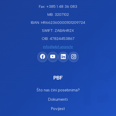
Fax: +385 1 48 36 083
MB: 3207102
IBAN: HR6623600001101209724
SWIFT: ZABAHR2X
OIB: 47824453867
info@pbf.unizg.hr
PBF
Što nas čini posebnima?
Dokumenti
Povijest