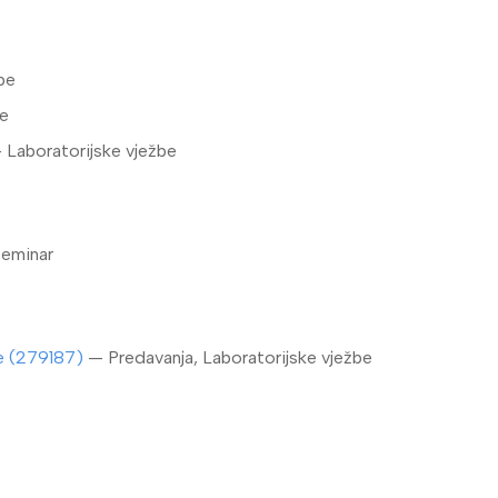
be
be
 Laboratorijske vježbe
Seminar
ne (279187)
— Predavanja, Laboratorijske vježbe