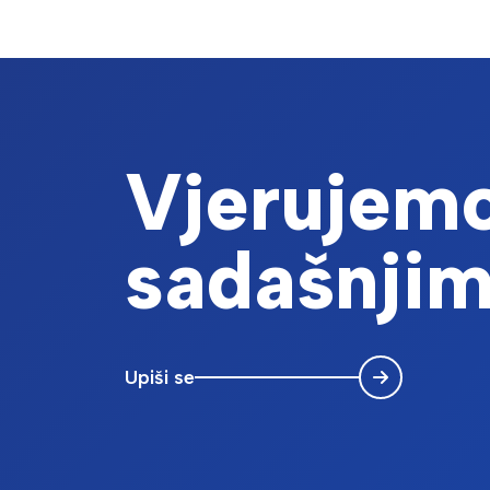
Integrirani sustav uzgoja alternativnih vrsta
Čanak,Iva; Markov,Ksenija; Kostelac,Deni; Štifanić,Mauro;
prilog sa skupa (u zborniku) | sažetak izlaganja sa skupa
Knjiga sažetaka I. znanstveno - stručnog skupa s međunaro
Pulsed Electric Field Treatment of Oat and 
Application in Flat Bread
Grgić, Tomislava; Bleha, Roman; Smrčkova, Petra; Stulić, V
prilog u časopisu | izvorni znanstveni rad
Vjerujemo
Food and Bioprocess Technology, x (2024) str. 1-22
, doi:
Effect of Pulsed Electric Field Pretreatmen
Wine Waste
sadašnjim
Ćurko, Natka; Perić, Katarina; Vukušić Pavičić, Tomislava;
prilog u časopisu | izvorni znanstveni rad
Foods, 13 (2024) 2299, 15
, doi: 10.3390/foods13142299
Polyphenolic extract of mountain germander (
Mandura Jarić, Ana; Iveković, Damir; Šeremet, Danijela; 
prilog sa skupa (u zborniku) | sažetak izlaganja sa skupa
Abstracts Book of the 16th World Congress Polyphenols Appl
Upiši se
Characteristics of edible films enriched with 
Molnar, Dunja ; Novotni, Dubravka ; Kurek, Mia ; Galić, Kata
prilog u časopisu | izvorni znanstveni rad
Food hydrocolloids, 135 (2023) str. 1-10
, doi: 10.1016/j.f
Effect of oil content and enzymatic treatmen