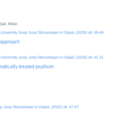
ljak, Milan
rsity Josip Juraj Strossmayer in Osijek, (2026) str. 49-49
 approach
rsity Josip Juraj Strossmayer in Osijek, (2026) str. 31-31
atically treated psyllium
p Juraj Strossmayer in Osijek, (2025) str. 47-47