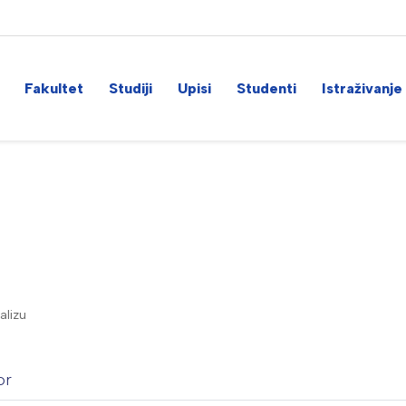
Fakultet
Studiji
Upisi
Studenti
Istraživanje
alizu
or