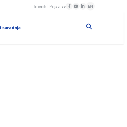
Imenik
|
Prijavi se
EN
 i suradnja