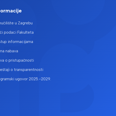
tni, Dubravka
formacije
učilište u Zagrebu
1
i podaci Fakulteta
on
stup informacijama
eksandra
vna nabava
ava o pristupačnosti
ida ; Kontrec, Jasminka ; Kralj, Damir ; Maltar-Strmečki, Nadica
ještaji o transparentnosti
ogramski ugovor 2025.-2029.
alysis and electrochemical sensing
emists (IAPC), (2019) str. 125-125