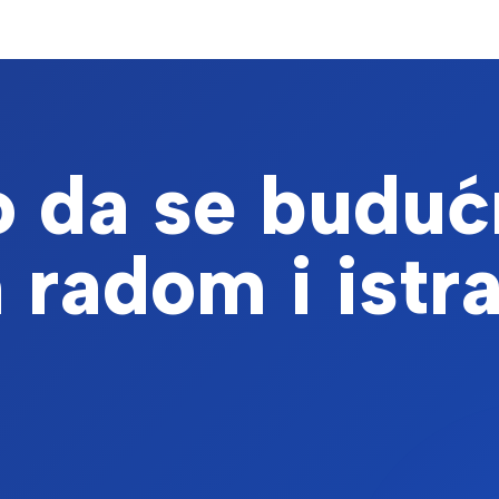
 školjkaša u uvjetima klimatskih promjena
 Kovačić,Ines; Burić;Petra; Iveša,Neven; Žunec,Ante; Iveković,Damir; Rešetar,Ego
dnim sudjelovanjem posvećenog marikulturi u Jadranskom moru - Adriatic Maricultu
Barley Flour: Influence on Enzymes, Non-starch Polysaccharides
išnja; Vukušić Pavičić, Tomislava; Synytsya, Andriy; Iveković, Damir; Novotni , Dub
 da se buduć
 10.1007/s11947-024-03383-3
t on the Concentration of Lipophilic and Hydrophilic Compounds
 radom i istr
 Balbino, Sandra; Tomašević, Marina; Iveković, Damir; Radojčić Redovniković, Ivan
T. montanum L.) - Carbon footprint assesment and valorisation 
Vojvodić Cebin, Alesandra; Komes, Draženka
ications,University of Malta, (2023) str. 97-97
fruit by-products and their application on cookies
 ; Iveković, Damir ; Bionda, Helena ; Ščetar, Mario
oodhyd.2022.108191
t on dough rheology and physical properties of 3D-printed cereal