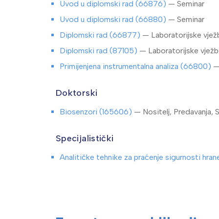
Uvod u diplomski rad (66876)
— Seminar
Uvod u diplomski rad (66880)
— Seminar
Diplomski rad (66877)
— Laboratorijske vjež
Diplomski rad (87105)
— Laboratorijske vjež
Primijenjena instrumentalna analiza (66800)
—
Doktorski
Biosenzori (165606)
— Nositelj, Predavanja, 
Specijalistički
Analitičke tehnike za praćenje sigurnosti hra