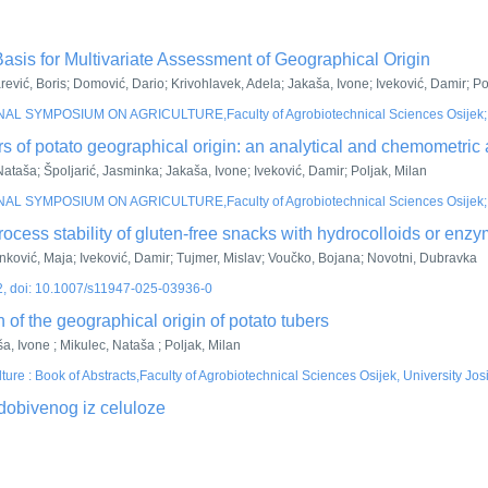
Basis for Multivariate Assessment of Geographical Origin
rević, Boris; Domović, Dario; Krivohlavek, Adela; Jakaša, Ivone; Iveković, Damir; Po
L SYMPOSIUM ON AGRICULTURE,Faculty of Agrobiotechnical Sciences Osijek; Unive
 of potato geographical origin: an analytical and chemometric
Nataša; Špoljarić, Jasminka; Jakaša, Ivone; Iveković, Damir; Poljak, Milan
L SYMPOSIUM ON AGRICULTURE,Faculty of Agrobiotechnical Sciences Osijek; Unive
ocess stability of gluten-free snacks with hydrocolloids or enzym
enković, Maja; Iveković, Damir; Tujmer, Mislav; Voučko, Bojana; Novotni, Dubravka
2
, doi: 10.1007/s11947-025-03936-0
 of the geographical origin of potato tubers
ša, Ivone ; Mikulec, Nataša ; Poljak, Milan
re : Book of Abstracts,Faculty of Agrobiotechnical Sciences Osijek, University Josi
 dobivenog iz celuloze
i 13. rujna 2024.,Studio Moderna, (2024) str. 111-112