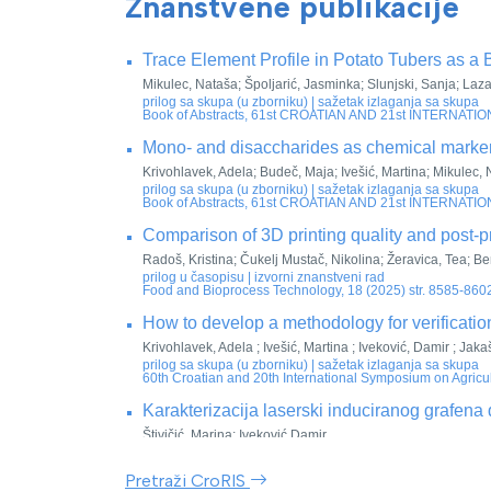
Znanstvene publikacije
Trace Element Profile in Potato Tubers as a 
Mikulec, Nataša; Špoljarić, Jasminka; Slunjski, Sanja; Laza
prilog sa skupa (u zborniku) | sažetak izlaganja sa skupa
Book of Abstracts, 61st CROATIAN AND 21st INTERNATIONA
Mono- and disaccharides as chemical markers
Krivohlavek, Adela; Budeč, Maja; Ivešić, Martina; Mikulec, 
prilog sa skupa (u zborniku) | sažetak izlaganja sa skupa
Book of Abstracts, 61st CROATIAN AND 21st INTERNATIONA
Comparison of 3D printing quality and post-pr
Radoš, Kristina; Čukelj Mustač, Nikolina; Žeravica, Tea; B
prilog u časopisu | izvorni znanstveni rad
Food and Bioprocess Technology, 18 (2025) str. 8585-860
How to develop a methodology for verification
Krivohlavek, Adela ; Ivešić, Martina ; Iveković, Damir ; Jaka
prilog sa skupa (u zborniku) | sažetak izlaganja sa skupa
60th Croatian and 20th International Symposium on Agricultu
Karakterizacija laserski induciranog grafena
Štivičić, Marina; Iveković Damir
prilog sa skupa (u zborniku) | sažetak izlaganja sa skupa
Zbornik sažetaka Dani doktorata biotehničkog područja 12. 
Pretraži CroRIS