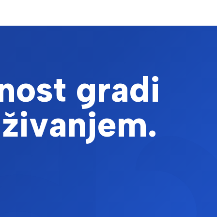
n; Ježek,Damir; Škegro,Marko; Jakaša,Ivone; Frece,Jadranka
re,Sveučilište u Zadru, (2024) str. 28-28
, Dough Rheological Properties, and
ravka
nost gradi
 in Cold-Pressed Grape Seed Oil Produced from
aživanjem.
a; Kovačević Ganić, Karin
into novel pullulan/collagen based nanofibers
 snack