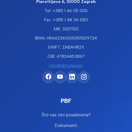
Pierottijeva 6, 10000 Zagreb
Tel: +385 1 46 05 000
Fax: +385 1 48 36 083
MB: 3207102
IBAN: HR6623600001101209724
SWIFT: ZABAHR2X
OIB: 47824453867
info@pbf.unizg.hr
PBF
Što nas čini posebnima?
Dokumenti