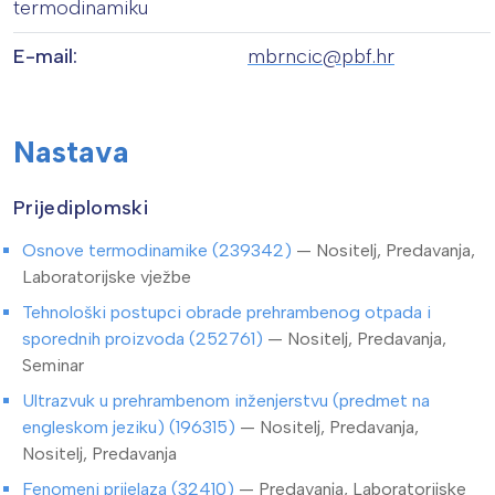
termodinamiku
E-mail:
mbrncic@pbf.hr
Nastava
Prijediplomski
Osnove termodinamike (239342)
— Nositelj, Predavanja,
Laboratorijske vježbe
Tehnološki postupci obrade prehrambenog otpada i
sporednih proizvoda (252761)
— Nositelj, Predavanja,
Seminar
Ultrazvuk u prehrambenom inženjerstvu (predmet na
engleskom jeziku) (196315)
— Nositelj, Predavanja,
Nositelj, Predavanja
Fenomeni prijelaza (32410)
— Predavanja, Laboratorijske