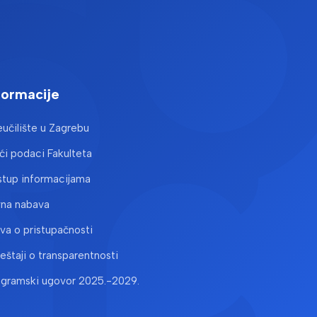
formacije
učilište u Zagrebu
i podaci Fakulteta
stup informacijama
vna nabava
ava o pristupačnosti
ještaji o transparentnosti
ogramski ugovor 2025.-2029.