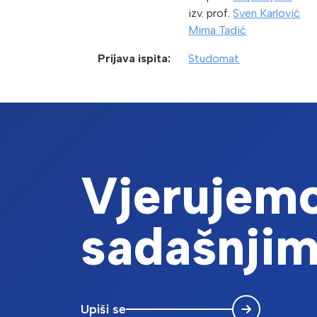
izv. prof.
Sven Karlović
Mirna Tadić
Prijava ispita:
Studomat
Vjerujemo
sadašnjim
Upiši se