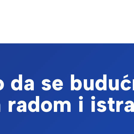
 da se buduć
 radom i istr