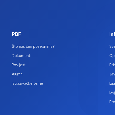
PBF
In
Što nas čini posebnima?
Sve
Dokumenti
Opć
Povijest
Pri
Alumni
Ja
Istraživačke teme
Izj
Izv
Pr