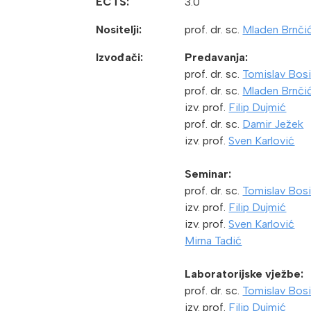
ECTS:
3.0
Nositelji:
prof. dr. sc.
Mladen Brnči
Izvođači:
Predavanja:
prof. dr. sc.
Tomislav Bosi
prof. dr. sc.
Mladen Brnči
izv. prof.
Filip Dujmić
prof. dr. sc.
Damir Ježek
izv. prof.
Sven Karlović
Seminar:
prof. dr. sc.
Tomislav Bosi
izv. prof.
Filip Dujmić
izv. prof.
Sven Karlović
Mirna Tadić
Laboratorijske vježbe:
prof. dr. sc.
Tomislav Bosi
izv. prof.
Filip Dujmić