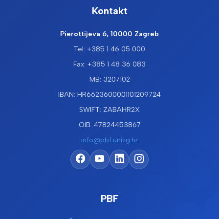
Kontakt
Pierottijeva 6, 10000 Zagreb
Tel: +385 1 46 05 000
Fax: +385 1 48 36 083
MB: 3207102
IBAN: HR6623600001101209724
SWIFT: ZABAHR2X
OIB: 47824453867
info@pbf.unizg.hr
PBF