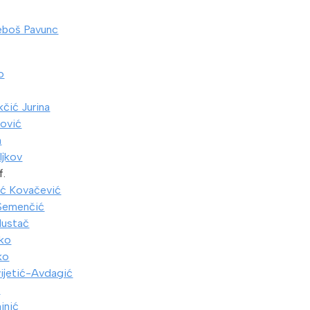
eboš Pavunc
o
kčić Jurina
ović
n
ljkov
f.
ać Kovačević
Semenčić
Mustač
rko
ko
ijetić-Avdagić
t
inić