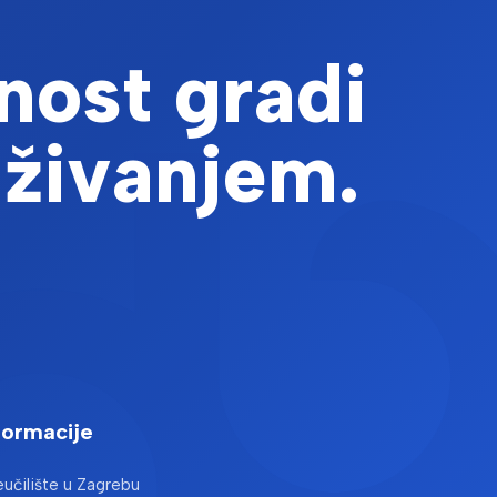
nost gradi
aživanjem.
formacije
učilište u Zagrebu