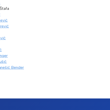
i
 Štafa
r
čević
arević
vić
ć
inger
ušić
ranešić Bender