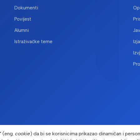
Dokumenti
Opć
Povijest
Pri
Alumni
Ja
Istraživačke teme
Izj
Izv
Pr
" (eng.
cookie
) da bi se korisnicima prikazao dinamičan i persona