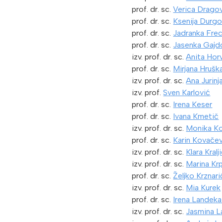
prof. dr. sc.
Verica Drago
prof. dr. sc.
Ksenija Durg
prof. dr. sc.
Jadranka Fre
prof. dr. sc.
Jasenka Gajdo
izv. prof. dr. sc.
Anita Hor
prof. dr. sc.
Mirjana Hrušk
izv. prof. dr. sc.
Ana Jurinj
izv. prof.
Sven Karlović
prof. dr. sc.
Irena Keser
prof. dr. sc.
Ivana Kmetič
izv. prof. dr. sc.
Monika K
prof. dr. sc.
Karin Kovače
izv. prof. dr. sc.
Klara Kralj
izv. prof. dr. sc.
Marina Kr
prof. dr. sc.
Željko Krznari
izv. prof. dr. sc.
Mia Kurek
prof. dr. sc.
Irena Landeka
izv. prof. dr. sc.
Jasmina L