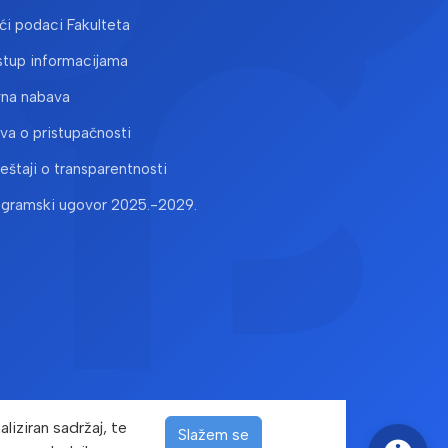
i podaci Fakulteta
stup informacijama
vna nabava
ava o pristupačnosti
ještaji o transparentnosti
ogramski ugovor 2025.-2029.
liziran sadržaj, te
Slažem se