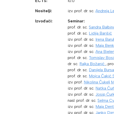
ECTS:
10.0
Nositelji:
izv. prof. dr. sc.
Andreja L
Izvođači:
Seminar:
prof. dr. sc.
Sandra Balbin
prof. dr. sc.
Lidija Barišić
izv. prof. dr. sc.
Irena Baru
izv. prof. dr. sc.
Maja Benk
izv. prof. dr. sc.
Ana Biele
prof. dr. sc.
Tomislav Bosi
dr. sc.
Rajka Božanić
, pro
prof. dr. sc.
Danijela Burs
prof. dr. sc.
Mojca Čakić 
izv. prof.
Nikolina Čukelj 
izv. prof. dr. sc.
Natka Ću
izv. prof. dr. sc.
Josip Ćur
nasl. prof. dr. sc.
Selma Cv
izv. prof. dr. sc.
Maja Den
izv. prof. dr. sc.
Janko Dim