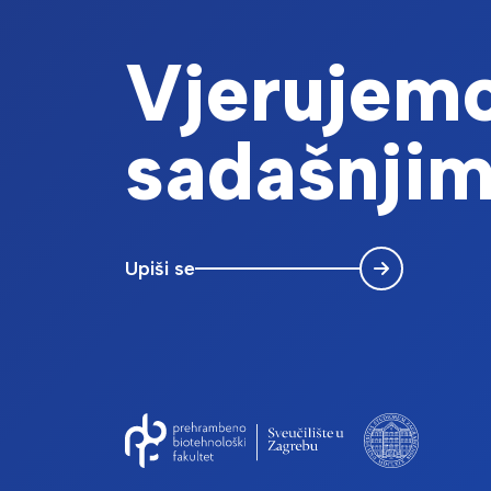
Vjerujemo
sadašnjim
Upiši se