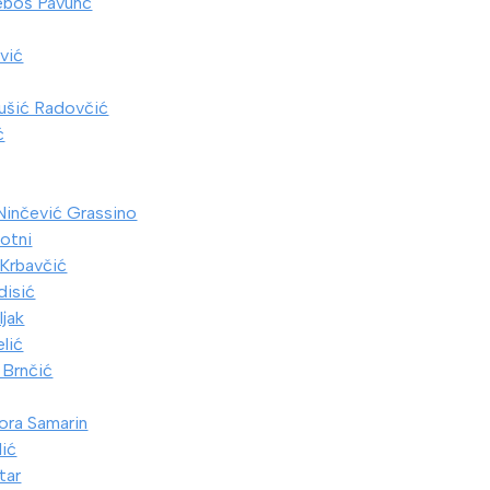
eboš Pavunc
vić
ušić Radovčić
ć
Ninčević Grassino
otni
 Krbavčić
disić
ljak
lić
 Brnčić
ora Samarin
lić
tar