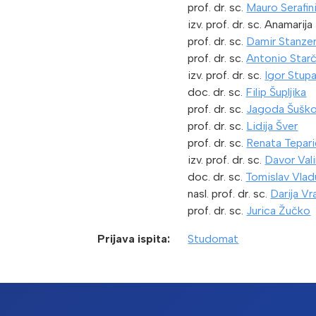
prof. dr. sc.
Mauro Serafin
izv. prof. dr. sc. Anamarija
prof. dr. sc.
Damir Stanze
prof. dr. sc.
Antonio Star
izv. prof. dr. sc.
Igor Stup
doc. dr. sc.
Filip Šupljika
prof. dr. sc.
Jagoda Šuško
prof. dr. sc.
Lidija Šver
prof. dr. sc.
Renata Tepari
izv. prof. dr. sc.
Davor Val
doc. dr. sc.
Tomislav Vlad
nasl. prof. dr. sc.
Darija V
prof. dr. sc.
Jurica Žučko
Prijava ispita:
Studomat