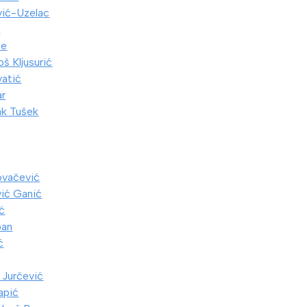
vić-Uzelac
o
ce
š Kljusurić
vatić
ar
ak Tušek
ovačević
vić Ganić
ić
pan
ć
 Jurčević
apić