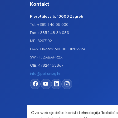
Kontakt
Pierottijeva 6, 10000 Zagreb
Tel: +385 1 46 05 000
Fax: +385 1 48 36 083
MB: 3207102
IBAN: HR6623600001101209724
SWIFT: ZABAHR2X
OIB: 47824453867
info@pbf.unizg.hr
Ovo web sjedište koristi tehnologiju "kolačića