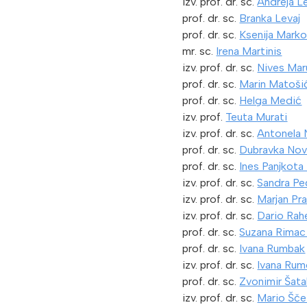
izv. prof. dr. sc.
Andreja L
prof. dr. sc.
Branka Levaj
prof. dr. sc.
Ksenija Marko
mr. sc.
Irena Martinis
izv. prof. dr. sc.
Nives Mar
prof. dr. sc.
Marin Matoši
prof. dr. sc.
Helga Medić
izv. prof.
Teuta Murati
izv. prof. dr. sc.
Antonela 
prof. dr. sc.
Dubravka Nov
prof. dr. sc.
Ines Panjkota
izv. prof. dr. sc.
Sandra Pe
izv. prof. dr. sc.
Marjan Pra
izv. prof. dr. sc.
Dario Rahe
prof. dr. sc.
Suzana Rimac
prof. dr. sc.
Ivana Rumbak
izv. prof. dr. sc.
Ivana Rum
prof. dr. sc.
Zvonimir Šata
izv. prof. dr. sc.
Mario Šče