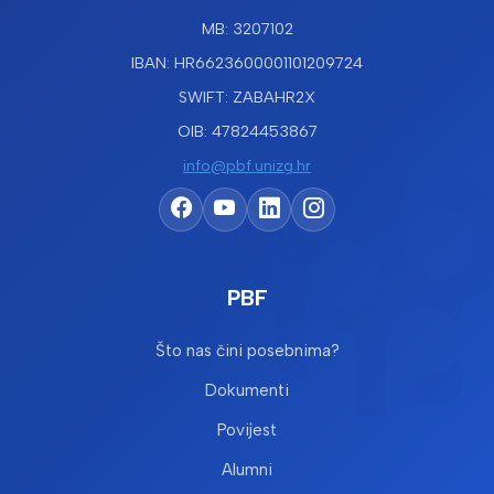
MB: 3207102
IBAN: HR6623600001101209724
SWIFT: ZABAHR2X
OIB: 47824453867
info@pbf.unizg.hr
PBF
Što nas čini posebnima?
Dokumenti
Povijest
Alumni