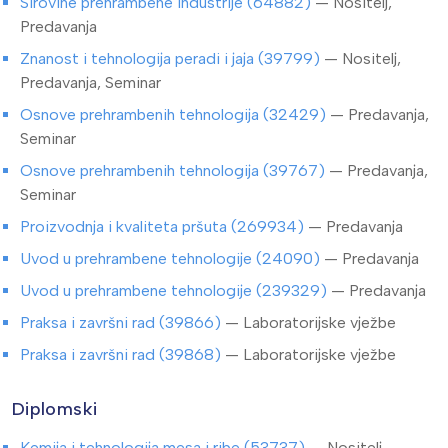
Sirovine prehrambene industrije (64882)
— Nositelj,
Predavanja
Znanost i tehnologija peradi i jaja (39799)
— Nositelj,
Predavanja, Seminar
Osnove prehrambenih tehnologija (32429)
— Predavanja,
Seminar
Osnove prehrambenih tehnologija (39767)
— Predavanja,
Seminar
Proizvodnja i kvaliteta pršuta (269934)
— Predavanja
Uvod u prehrambene tehnologije (24090)
— Predavanja
Uvod u prehrambene tehnologije (239329)
— Predavanja
Praksa i završni rad (39866)
— Laboratorijske vježbe
Praksa i završni rad (39868)
— Laboratorijske vježbe
Diplomski
Kemija i tehnologija mesa i ribe (53737)
— Nositelj,