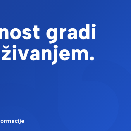
nost gradi
aživanjem.
formacije