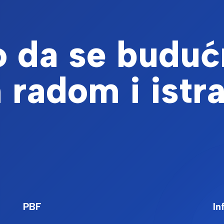
 da se buduć
 radom i istr
PBF
In