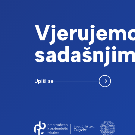
Vjerujemo
sadašnjim
Upiši se