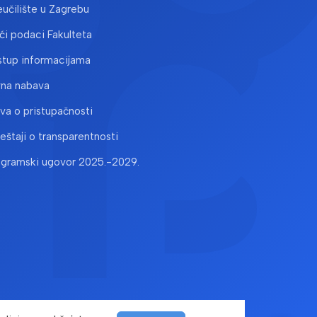
učilište u Zagrebu
i podaci Fakulteta
stup informacijama
vna nabava
ava o pristupačnosti
ještaji o transparentnosti
ogramski ugovor 2025.-2029.