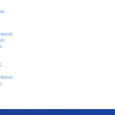
vin
ranović
vin
o
ić
ranović
o