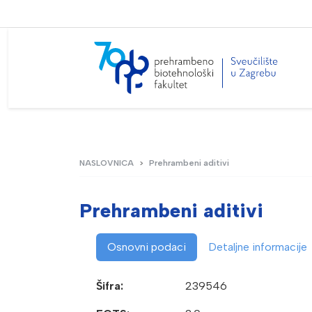
NASLOVNICA
Prehrambeni aditivi
Prehrambeni aditivi
Osnovni podaci
Detaljne informacije
Šifra:
239546