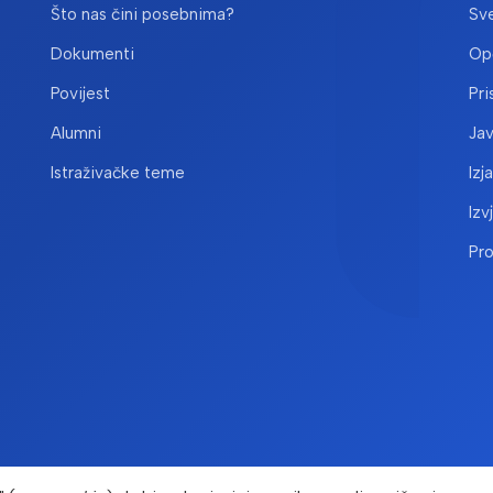
Što nas čini posebnima?
Sve
Dokumenti
Opć
Povijest
Pri
Alumni
Ja
Istraživačke teme
Izj
Izv
Pr