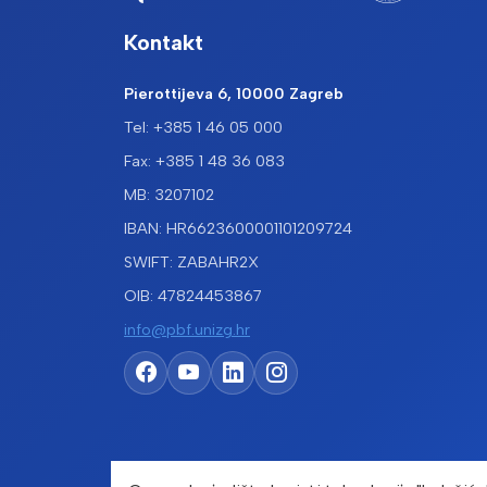
Kontakt
Pierottijeva 6, 10000 Zagreb
Tel: +385 1 46 05 000
Fax: +385 1 48 36 083
MB: 3207102
IBAN: HR6623600001101209724
SWIFT: ZABAHR2X
OIB: 47824453867
info@pbf.unizg.hr