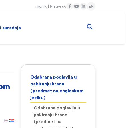
Imenik
|
Prijavi se
EN
 i suradnja
Odabrana poglavlja u
pakiranju hrane
kom
(predmet na engleskom
jeziku)
Odabrana poglavlja u
pakiranju hrane
(predmet na