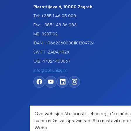
Pierottijeva 6, 10000 Zagreb
Tel: +385 1 46 05 000
Fax: +385 1 48 36 083
MB: 3207102
IBAN: HR6623600001101209724
SWIFT: ZABAHR2X
OIB: 47824453867
info@pbf.unizg.hr
Ovo web sjedište koristi tehnologiju "kolačića
su oni nužni za ispravan rad. Ako nastavite pre
Cop
Weba.