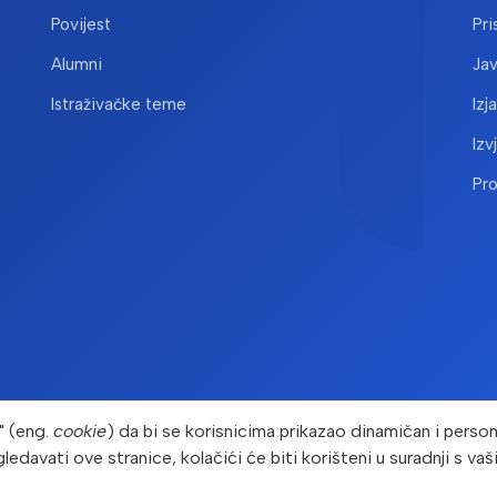
Povijest
Pri
Alumni
Ja
Istraživačke teme
Izj
Izv
Pr
" (eng.
cookie
) da bi se korisnicima prikazao dinamičan i persona
gledavati ove stranice, kolačići će biti korišteni u suradnji s v
yright © Prehrambeno-biotehnološki fakultet 2026. Sva prava pridr