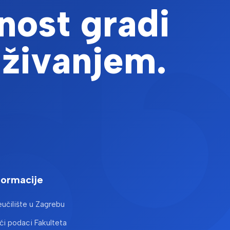
nost gradi
aživanjem.
formacije
učilište u Zagrebu
i podaci Fakulteta