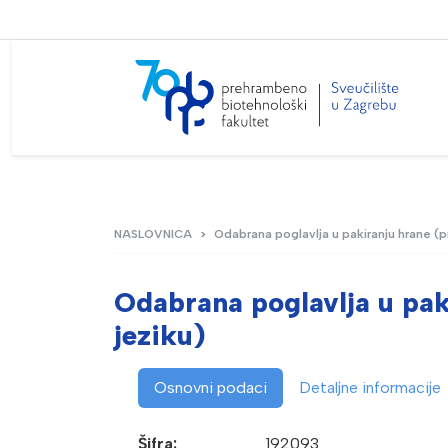
NASLOVNICA
Odabrana poglavlja u pakiranju hrane 
Odabrana poglavlja u pa
jeziku)
Osnovni podaci
Detaljne informacije
Šifra:
192093