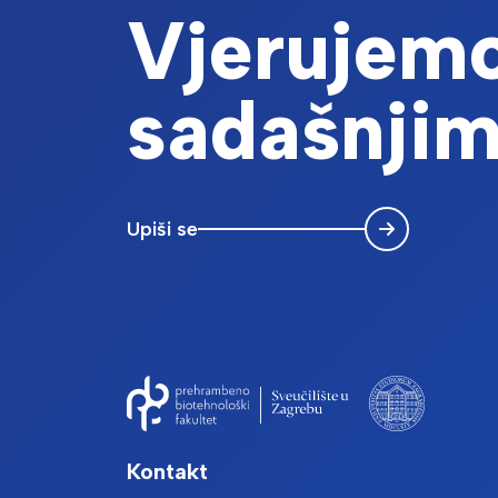
Vjerujemo
sadašnjim
Upiši se
Kontakt