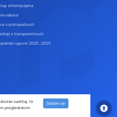
stup informacijama
vna nabava
ava o pristupačnosti
ještaji o transparentnosti
ogramski ugovor 2025.-2029.
liziran sadržaj, te
Slažem se
ašim preglednikom
žana