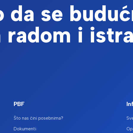
 da se buduć
 radom i istr
PBF
In
Što nas čini posebnima?
Sve
Dokumenti
Opć