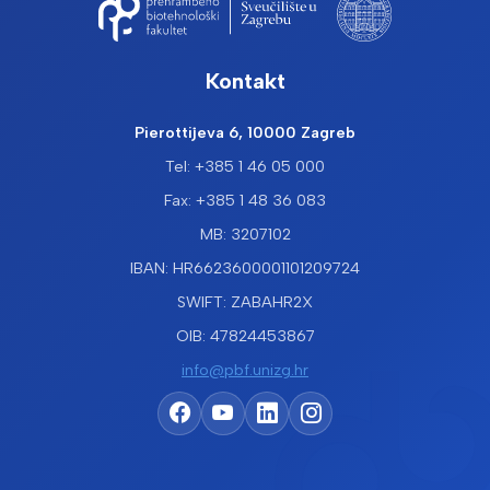
Kontakt
Pierottijeva 6, 10000 Zagreb
Tel: +385 1 46 05 000
Fax: +385 1 48 36 083
MB: 3207102
IBAN: HR6623600001101209724
SWIFT: ZABAHR2X
OIB: 47824453867
info@pbf.unizg.hr