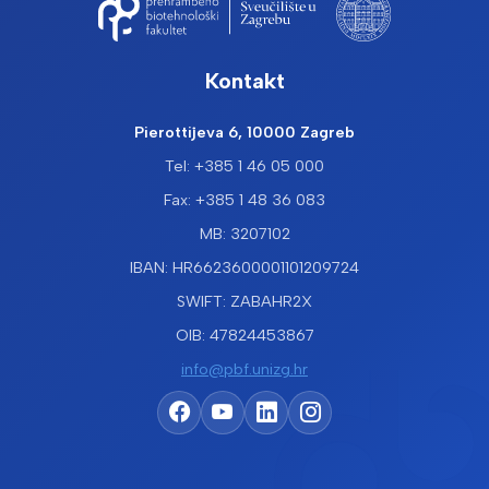
Kontakt
Pierottijeva 6, 10000 Zagreb
Tel: +385 1 46 05 000
Fax: +385 1 48 36 083
MB: 3207102
IBAN: HR6623600001101209724
SWIFT: ZABAHR2X
OIB: 47824453867
info@pbf.unizg.hr