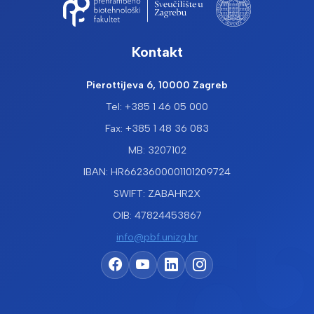
Kontakt
Pierottijeva 6, 10000 Zagreb
Tel: +385 1 46 05 000
Fax: +385 1 48 36 083
MB: 3207102
IBAN: HR6623600001101209724
SWIFT: ZABAHR2X
OIB: 47824453867
info@pbf.unizg.hr